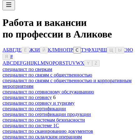
Работа и вакансии
по профессии в Аликове
А
Б
В
Г
Д
Е
Ж
З
И
К
Л
М
Н
О
П
Р
Т
У
Ф
Х
Ц
Ч
Ш
Э
Ю
Ё
Й
С
Щ
Ы
#
Я
A
B
C
D
E
F
G
H
I
J
K
L
M
N
O
P
Q
R
S
T
U
V
W
X
Y
Z
специалист по сверкам
специалист по связям с общественностью
специалист по связям с общественностью и корпоративным
мероприятиям
специалист по сервисному обслуживанию
специалист по сервису
6
специалист по сервису и туризму
специалист по сертификации
специалист по сертификации продукции
специалист по системам безопасности
специалист по системе 1С
специалист по сканированию документов
специалист по складским операциям