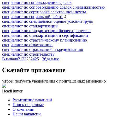
специалист по сопровождению сделок
специалист по сопровождению сделок с недвижимостью
специалист по сортировке электронной почты
специалист по социальной работе
4
специалист по специальной оценке условий труда
специалист по стандартизации
специалист по стандартизации бизнес-процессов
специалист по стандартизации и сертификации
специалист по стратегическому планированию
специалист по страхованию
специалист по страхованию и кредитованию
специалист по строительству
В начало
21
22
23
24
25
...
36
дальше
Скачайте приложение
Чтобы получать уведомления о приглашениях мгновенно
HeadHunter
Размещение вакансий
Поиск по резюме
О компании
Наши вакансии