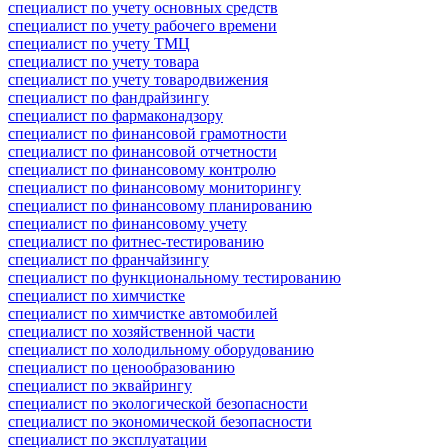
специалист по учету основных средств
специалист по учету рабочего времени
специалист по учету ТМЦ
специалист по учету товара
специалист по учету товародвижения
специалист по фандрайзингу
специалист по фармаконадзору
специалист по финансовой грамотности
специалист по финансовой отчетности
специалист по финансовому контролю
специалист по финансовому мониторингу
специалист по финансовому планированию
специалист по финансовому учету
специалист по фитнес-тестированию
специалист по франчайзингу
специалист по функциональному тестированию
специалист по химчистке
специалист по химчистке автомобилей
специалист по хозяйственной части
специалист по холодильному оборудованию
специалист по ценообразованию
специалист по эквайрингу
специалист по экологической безопасности
специалист по экономической безопасности
специалист по эксплуатации