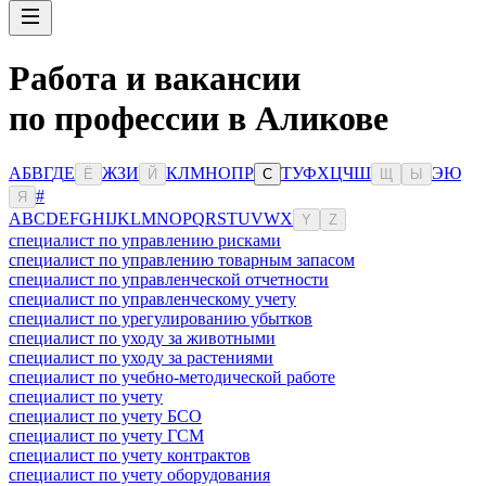
Работа и вакансии
по профессии в Аликове
А
Б
В
Г
Д
Е
Ж
З
И
К
Л
М
Н
О
П
Р
Т
У
Ф
Х
Ц
Ч
Ш
Э
Ю
Ё
Й
С
Щ
Ы
#
Я
A
B
C
D
E
F
G
H
I
J
K
L
M
N
O
P
Q
R
S
T
U
V
W
X
Y
Z
специалист по управлению рисками
специалист по управлению товарным запасом
специалист по управленческой отчетности
специалист по управленческому учету
специалист по урегулированию убытков
специалист по уходу за животными
специалист по уходу за растениями
специалист по учебно-методической работе
специалист по учету
специалист по учету БСО
специалист по учету ГСМ
специалист по учету контрактов
специалист по учету оборудования