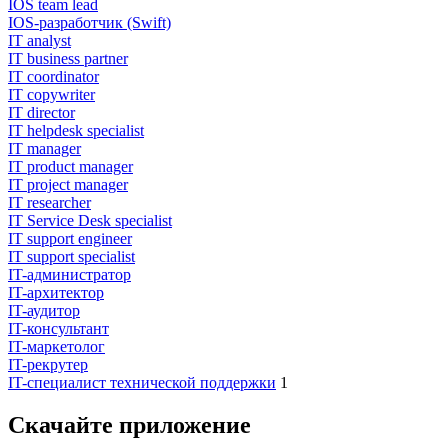
IOS team lead
IOS-разработчик (Swift)
IT analyst
IT business partner
IT coordinator
IT copywriter
IT director
IT helpdesk specialist
IT manager
IT product manager
IT project manager
IT researcher
IT Service Desk specialist
IT support engineer
IT support specialist
IT-администратор
IT-архитектор
IT-аудитор
IT-консультант
IT-маркетолог
IT-рекрутер
IT-специалист технической поддержки
1
Скачайте приложение