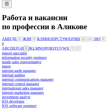
Работа и вакансии
по профессии в Аликове
А
Б
В
Г
Д
Е
Ж
З
И
К
Л
М
Н
О
П
Р
С
Т
У
Ф
Х
Ц
Ч
Ш
Э
Ю
Ё
Й
Щ
Ы
Я
#
A
B
C
D
E
F
G
H
J
K
L
M
N
O
P
Q
R
S
T
U
V
W
X
I
Y
Z
import specialist
information security engineer
inside sales representative
intern
internal audit manager
internal auditor
internal communications manager
internal control manager
international sales manager
internet marketing manager
investment analyst
IOS developer
IOS software engineer