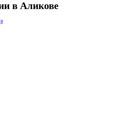
ии в Аликове
#