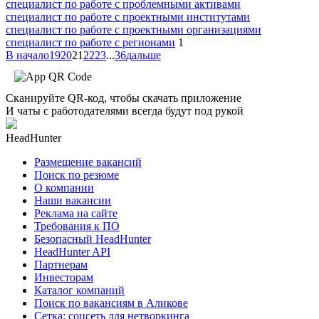
специалист по работе с проблемными активами
специалист по работе с проектными институтами
специалист по работе с проектными организациями
специалист по работе с регионами
1
В начало
19
20
21
22
23
...
36
дальше
Сканируйте QR-код, чтобы скачать приложение
И чаты с работодателями всегда будут под рукой
HeadHunter
Размещение вакансий
Поиск по резюме
О компании
Наши вакансии
Реклама на сайте
Требования к ПО
Безопасный HeadHunter
HeadHunter API
Партнерам
Инвесторам
Каталог компаний
Поиск по вакансиям в Аликове
Сетка: соцсеть для нетворкинга