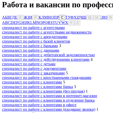
Работа и вакансии по професс
А
Б
В
Г
Д
Е
Ж
З
И
К
Л
М
Н
О
П
Р
Т
У
Ф
Х
Ц
Ч
Ш
Э
Ю
Ё
Й
С
Щ
Ы
Я
A
B
C
D
E
F
G
H
I
J
K
L
M
N
O
P
Q
R
S
T
U
V
W
X
Y
Z
специалист по работе с агентствами
специалист по работе с агентствами недвижимости
специалист по работе с арендаторами
специалист по работе с базой клиентов
специалист по работе с банками
3
специалист по работе с данными
специалист по работе с дебиторской задолженностью
специалист по работе с действующими клиентами
4
специалист по работе с детьми
специалист по работе с документами
специалист по работе с заказчиками
5
специалист по работе с иностранными гражданами
специалист по работе с клиентами
5
специалист по работе с клиентами банка
3
специалист по работе с клиентами (без продаж)
1
специалист по работе с клиентами в интернет-магазин
специалист по работе с клиентами в отделение банка
специалист по работе с клиентами в офисе
специалист по работе с клиентами (входящие звонки)
1