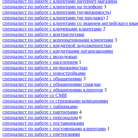
специалист по работе с клиентами интернет-магазина
специалист по работе с клиентами на телефоне
3
специалист по работе с клиентами (недвижимость)
специалист по работе с клиентами (не продажи)
2
специалист по работе с клиентами со знанием английского язы
специалист по работе с ключевыми клиентами
2
специалист по работе с контрагентами
специалист по работе с корпоративными клиентами
3
специалист по работе с кредитной задолженностью
специалист по работе с кредитными организациями
специалист по работе с молодежью
специалист по работе с населением
1
специалист по работе с недвижимостью
специалист по работе с новостройками
специалист по работе с обращениями
3
специалист по работе с обращениями граждан
специалист по работе с обращениями клиентов
3
специалист по работе со СМИ
специалист по работе со страховыми компаниями
специалист по работе с пайщиками
специалист по работе с партнерами
4
специалист по работе с персоналом
6
специалист по работе с поставщиками
специалист по работе с постоянными клиентами
1
специалист по работе с претензиями