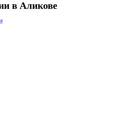
ии в Аликове
#