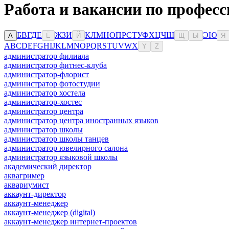
Работа и вакансии по професс
Б
В
Г
Д
Е
Ж
З
И
К
Л
М
Н
О
П
Р
С
Т
У
Ф
Х
Ц
Ч
Ш
Э
Ю
А
Ё
Й
Щ
Ы
Я
A
B
C
D
E
F
G
H
I
J
K
L
M
N
O
P
Q
R
S
T
U
V
W
X
Y
Z
администратор филиала
администратор фитнес-клуба
администратор-флорист
администратор фотостудии
администратор хостела
администратор-хостес
администратор центра
администратор центра иностранных языков
администратор школы
администратор школы танцев
администратор ювелирного салона
администратор языковой школы
академический директор
аквагример
аквариумист
аккаунт-директор
аккаунт-менеджер
аккаунт-менеджер (digital)
аккаунт-менеджер интернет-проектов