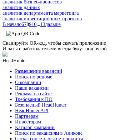
аналитик бизнес-процессов
аналитик данных
аналитик департамента маркетинга
аналитик инвестиционных проектов
В начало
6
7
8
9
10
...
13
дальше
Сканируйте QR-код, чтобы скачать приложение
И чаты с работодателями всегда будут под рукой
HeadHunter
Размещение вакансий
Поиск по резюме
О компании
Наши вакансии
Реклама на сайте
Требования к ПО
Безопасный HeadHunter
HeadHunter API
Партнерам
Инвесторам
Каталог компаний
Поиск по вакансиям в Аликове
Сетка: соцсеть для нетворкинга