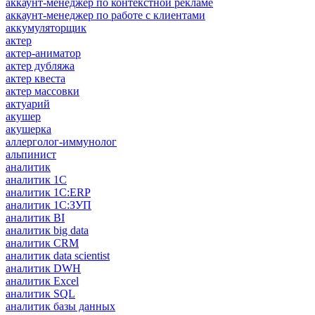
аккаунт-менеджер по контекстной рекламе
аккаунт-менеджер по работе с клиентами
аккумуляторщик
актер
актер-аниматор
актер дубляжа
актер квеста
актер массовки
актуарий
акушер
акушерка
аллерголог-иммунолог
альпинист
аналитик
аналитик 1C
аналитик 1С:ERP
аналитик 1С:ЗУП
аналитик BI
аналитик big data
аналитик CRM
аналитик data scientist
аналитик DWH
аналитик Excel
аналитик SQL
аналитик базы данных