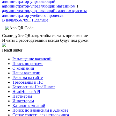
администратор-управляющий
администратор-управляющий магазином
1
администратор-управляющий салоном красоты
администратор учебного процесса
В начало
5
6
7
8
9
...
13
дальше
Сканируйте QR-код, чтобы скачать приложение
И чаты с работодателями всегда будут под рукой
HeadHunter
Размещение вакансий
Поиск по резюме
О компании
Наши вакансии
Реклама на сайте
Требования к ПО
Безопасный HeadHunter
HeadHunter API
Партнерам
Инвесторам
Каталог компаний
Поиск по вакансиям в Аликове
Сетка: соцсеть для нетворкинга