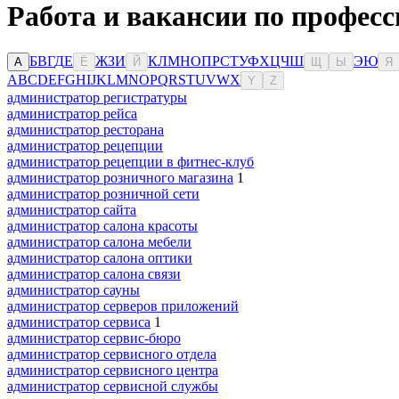
Работа и вакансии по професс
Б
В
Г
Д
Е
Ж
З
И
К
Л
М
Н
О
П
Р
С
Т
У
Ф
Х
Ц
Ч
Ш
Э
Ю
А
Ё
Й
Щ
Ы
Я
A
B
C
D
E
F
G
H
I
J
K
L
M
N
O
P
Q
R
S
T
U
V
W
X
Y
Z
администратор регистратуры
администратор рейса
администратор ресторана
администратор рецепции
администратор рецепции в фитнес-клуб
администратор розничного магазина
1
администратор розничной сети
администратор сайта
администратор салона красоты
администратор салона мебели
администратор салона оптики
администратор салона связи
администратор сауны
администратор серверов приложений
администратор сервиса
1
администратор сервис-бюро
администратор сервисного отдела
администратор сервисного центра
администратор сервисной службы