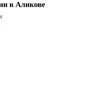
ии в Аликове
#