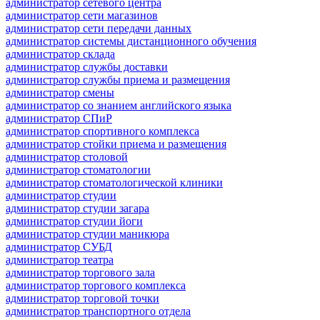
администратор сетевого центра
администратор сети магазинов
администратор сети передачи данных
администратор системы дистанционного обучения
администратор склада
администратор службы доставки
администратор службы приема и размещения
администратор смены
администратор со знанием английского языка
администратор СПиР
администратор спортивного комплекса
администратор стойки приема и размещения
администратор столовой
администратор стоматологии
администратор стоматологической клиники
администратор студии
администратор студии загара
администратор студии йоги
администратор студии маникюра
администратор СУБД
администратор театра
администратор торгового зала
администратор торгового комплекса
администратор торговой точки
администратор транспортного отдела