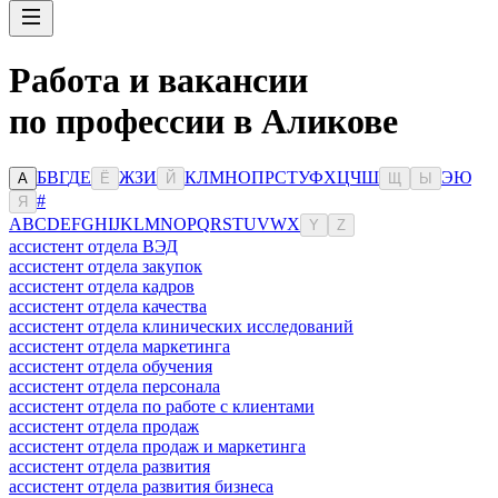
Работа и вакансии
по профессии в Аликове
Б
В
Г
Д
Е
Ж
З
И
К
Л
М
Н
О
П
Р
С
Т
У
Ф
Х
Ц
Ч
Ш
Э
Ю
А
Ё
Й
Щ
Ы
#
Я
A
B
C
D
E
F
G
H
I
J
K
L
M
N
O
P
Q
R
S
T
U
V
W
X
Y
Z
ассистент отдела ВЭД
ассистент отдела закупок
ассистент отдела кадров
ассистент отдела качества
ассистент отдела клинических исследований
ассистент отдела маркетинга
ассистент отдела обучения
ассистент отдела персонала
ассистент отдела по работе с клиентами
ассистент отдела продаж
ассистент отдела продаж и маркетинга
ассистент отдела развития
ассистент отдела развития бизнеса