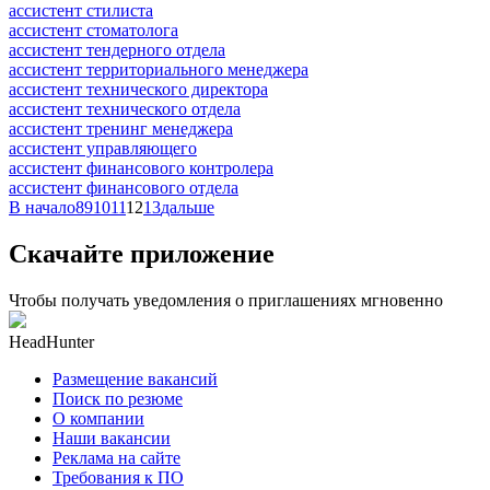
ассистент стилиста
ассистент стоматолога
ассистент тендерного отдела
ассистент территориального менеджера
ассистент технического директора
ассистент технического отдела
ассистент тренинг менеджера
ассистент управляющего
ассистент финансового контролера
ассистент финансового отдела
В начало
8
9
10
11
12
13
дальше
Скачайте приложение
Чтобы получать уведомления о приглашениях мгновенно
HeadHunter
Размещение вакансий
Поиск по резюме
О компании
Наши вакансии
Реклама на сайте
Требования к ПО