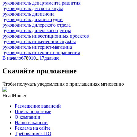
руководитель департамента развития
руководитель детского клуба
руководитель дивизиона
руководитель дизайн-студии
руководитель дилерского отдела
руководитель дилерского центра
руководитель инвестиционных проектов
руководитель инженерной службы
руководитель интернет-магазина
руководитель интернет-направления
В начало
6
7
8
9
10
...
17
дальше
Скачайте приложение
Чтобы получать уведомления о приглашениях мгновенно
HeadHunter
Размещение вакансий
Поиск по резюме
О компании
Наши вакансии
Реклама на сайте
Требования к ПО