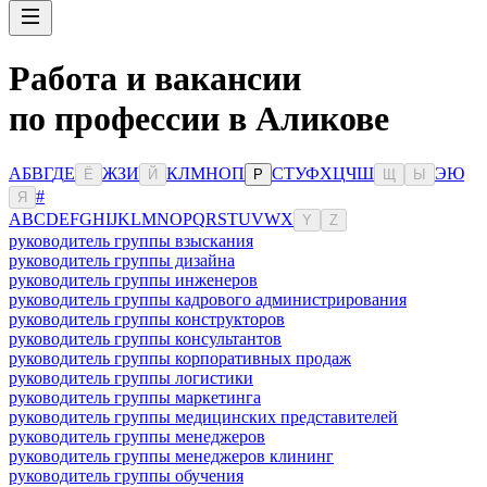
Работа и вакансии
по профессии в Аликове
А
Б
В
Г
Д
Е
Ж
З
И
К
Л
М
Н
О
П
С
Т
У
Ф
Х
Ц
Ч
Ш
Э
Ю
Ё
Й
Р
Щ
Ы
#
Я
A
B
C
D
E
F
G
H
I
J
K
L
M
N
O
P
Q
R
S
T
U
V
W
X
Y
Z
руководитель группы взыскания
руководитель группы дизайна
руководитель группы инженеров
руководитель группы кадрового администрирования
руководитель группы конструкторов
руководитель группы консультантов
руководитель группы корпоративных продаж
руководитель группы логистики
руководитель группы маркетинга
руководитель группы медицинских представителей
руководитель группы менеджеров
руководитель группы менеджеров клининг
руководитель группы обучения