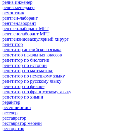
релиз-инженер
релиз-менеджер
ремонтник
рентген-лаборант
рентгенлаборант
рентген-лаборант МРТ
рентгенолаборант МРТ
рентгенэндоваскулярный хирург
репетитор
репетитор английского языка
репетитор начальных классов
репетитор по биологии
репетитор по истории
репетитор по математике
репетитор по немецкому языку
репетитор по русскому языку
репетитор по физике
репетитор по французскому языку
репетитор по химии
рерайтер
ресепшионист
ресечер
реставратор
реставратор мебели
ресторатор