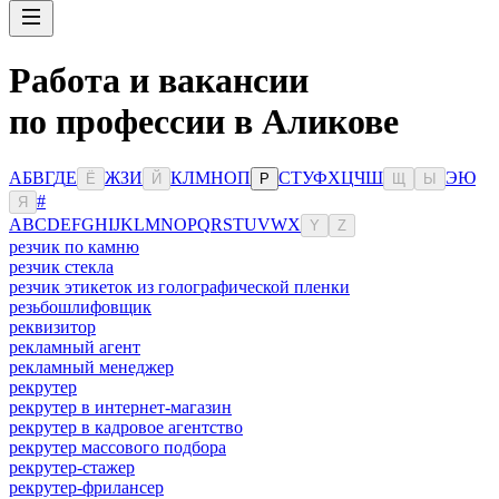
Работа и вакансии
по профессии в Аликове
А
Б
В
Г
Д
Е
Ж
З
И
К
Л
М
Н
О
П
С
Т
У
Ф
Х
Ц
Ч
Ш
Э
Ю
Ё
Й
Р
Щ
Ы
#
Я
A
B
C
D
E
F
G
H
I
J
K
L
M
N
O
P
Q
R
S
T
U
V
W
X
Y
Z
резчик по камню
резчик стекла
резчик этикеток из голографической пленки
резьбошлифовщик
реквизитор
рекламный агент
рекламный менеджер
рекрутер
рекрутер в интернет-магазин
рекрутер в кадровое агентство
рекрутер массового подбора
рекрутер-стажер
рекрутер-фрилансер