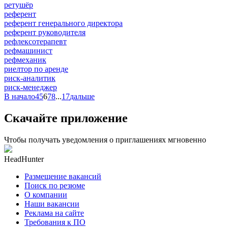
ретушёр
референт
референт генерального директора
референт руководителя
рефлексотерапевт
рефмашинист
рефмеханик
риелтор по аренде
риск-аналитик
риск-менеджер
В начало
4
5
6
7
8
...
17
дальше
Скачайте приложение
Чтобы получать уведомления о приглашениях мгновенно
HeadHunter
Размещение вакансий
Поиск по резюме
О компании
Наши вакансии
Реклама на сайте
Требования к ПО