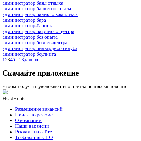
администратор базы отдыха
администратор банкетного зала
администратор банного комплекса
администратор бара
администратор-бариста
администратор батутного центра
администратор без опыта
администратор бизнес-центра
администратор бильярдного клуба
администратор боулинга
1
2
3
4
5
...
13
дальше
Скачайте приложение
Чтобы получать уведомления о приглашениях мгновенно
HeadHunter
Размещение вакансий
Поиск по резюме
О компании
Наши вакансии
Реклама на сайте
Требования к ПО