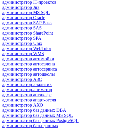
администратор IT-проектов
администратор Jira
администратор MS SQL
администратор Oracle
администратор SAP Basis
администратор SAS
администратор SharePoint
администратор SPA
администратор Unix
администратор WebTutor
администратор WMS
администратор автомойки
администратор автосалона
администратор автосервиса
администратор автошколы
администратор АЗС
администратор-аналитик
администратор-аниматор
администратор антикафе
администратор апарт-отеля
администратор АХО
администратор баз данных DBA
администратор баз данных MS SQL
администратор баз данных PostgreSQL
администратор базы данных