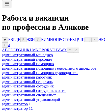
Работа и вакансии
по профессии в Аликове
Б
В
Г
Д
Е
Ж
З
И
К
Л
М
Н
О
П
Р
С
Т
У
Ф
Х
Ц
Ч
Ш
Э
Ю
А
Ё
Й
Щ
Ы
#
Я
A
B
C
D
E
F
G
H
I
J
K
L
M
N
O
P
Q
R
S
T
U
V
W
X
Y
Z
административный менеджер
административный персонал
административный помощник
административный помощник генерального директора
административный помощник руководителя
административный работник
административный секретарь
административный сотрудник
административный сотрудник в офис
административный специалист
административный управляющий
администратор
1
администратор 1С