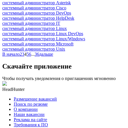
системный администратор Asterisk
системный администратор Cisco
системный администратор DevOps
системный администратор HelpDesk
системный администратор IT
системный администратор Linux
системный администратор Linux DevOps
системный администратор Linux/Windows
системный администратор Microsoft
системный администратор Unix
В начало
2
3
4
5
6
...
36
дальше
Скачайте приложение
Чтобы получать уведомления о приглашениях мгновенно
HeadHunter
Размещение вакансий
Поиск по резюме
О компании
Наши вакансии
Реклама на сайте
Требования к ПО