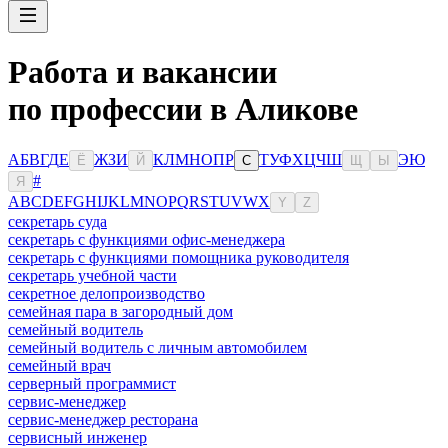
Работа и вакансии
по профессии в Аликове
А
Б
В
Г
Д
Е
Ж
З
И
К
Л
М
Н
О
П
Р
Т
У
Ф
Х
Ц
Ч
Ш
Э
Ю
Ё
Й
С
Щ
Ы
#
Я
A
B
C
D
E
F
G
H
I
J
K
L
M
N
O
P
Q
R
S
T
U
V
W
X
Y
Z
секретарь суда
секретарь с функциями офис-менеджера
секретарь с функциями помощника руководителя
секретарь учебной части
секретное делопроизводство
семейная пара в загородный дом
семейный водитель
семейный водитель с личным автомобилем
семейный врач
серверный программист
сервис-менеджер
сервис-менеджер ресторана
сервисный инженер