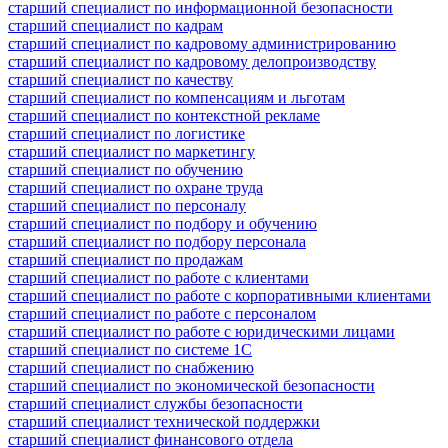
старший специалист по информационной безопасности
старший специалист по кадрам
старший специалист по кадровому администрированию
старший специалист по кадровому делопроизводству
старший специалист по качеству
старший специалист по компенсациям и льготам
старший специалист по контекстной рекламе
старший специалист по логистике
старший специалист по маркетингу
старший специалист по обучению
старший специалист по охране труда
старший специалист по персоналу
старший специалист по подбору и обучению
старший специалист по подбору персонала
старший специалист по продажам
старший специалист по работе с клиентами
старший специалист по работе с корпоративными клиентами
старший специалист по работе с персоналом
старший специалист по работе с юридическими лицами
старший специалист по системе 1С
старший специалист по снабжению
старший специалист по экономической безопасности
старший специалист службы безопасности
старший специалист технической поддержки
старший специалист финансового отдела