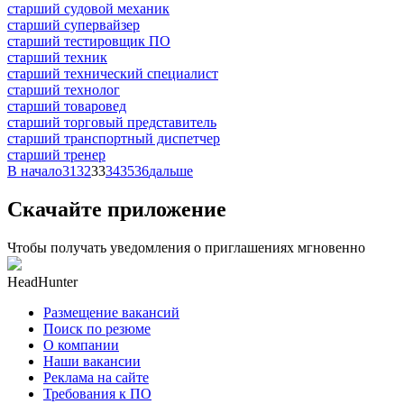
старший судовой механик
старший супервайзер
старший тестировщик ПО
старший техник
старший технический специалист
старший технолог
старший товаровед
старший торговый представитель
старший транспортный диспетчер
старший тренер
В начало
31
32
33
34
35
36
дальше
Скачайте приложение
Чтобы получать уведомления о приглашениях мгновенно
HeadHunter
Размещение вакансий
Поиск по резюме
О компании
Наши вакансии
Реклама на сайте
Требования к ПО