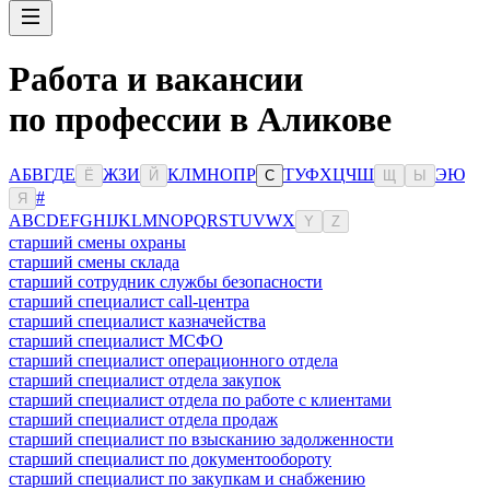
Работа и вакансии
по профессии в Аликове
А
Б
В
Г
Д
Е
Ж
З
И
К
Л
М
Н
О
П
Р
Т
У
Ф
Х
Ц
Ч
Ш
Э
Ю
Ё
Й
С
Щ
Ы
#
Я
A
B
C
D
E
F
G
H
I
J
K
L
M
N
O
P
Q
R
S
T
U
V
W
X
Y
Z
старший смены охраны
старший смены склада
старший сотрудник службы безопасности
старший специалист call-центра
старший специалист казначейства
старший специалист МСФО
старший специалист операционного отдела
старший специалист отдела закупок
старший специалист отдела по работе с клиентами
старший специалист отдела продаж
старший специалист по взысканию задолженности
старший специалист по документообороту
старший специалист по закупкам и снабжению