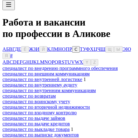
Работа и вакансии
по профессии в Аликове
А
Б
В
Г
Д
Е
Ж
З
И
К
Л
М
Н
О
П
Р
Т
У
Ф
Х
Ц
Ч
Ш
Э
Ю
Ё
Й
С
Щ
Ы
#
Я
A
B
C
D
E
F
G
H
I
J
K
L
M
N
O
P
Q
R
S
T
U
V
W
X
Y
Z
специалист по внедрению программного обеспечения
специалист по внешним коммуникациям
специалист по внутренней логистике
1
специалист по внутреннему аудиту
специалист по внутренним коммуникациям
специалист по возвратам
специалист по воинскому учету
специалист по вторичной недвижимости
специалист по входному контролю
специалист по выдаче займов
специалист по выдаче кредитов
специалист по выкладке товара
1
специалист по выписке документов