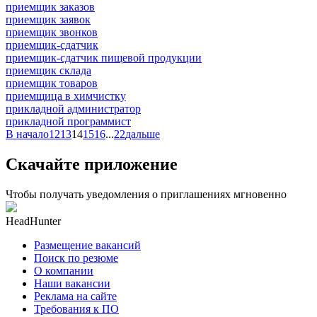
приемщик заказов
приемщик заявок
приемщик звонков
приемщик-сдатчик
приемщик-сдатчик пищевой продукции
приемщик склада
приемщик товаров
приемщица в химчистку
прикладной администратор
прикладной программист
В начало
12
13
14
15
16
...
22
дальше
Скачайте приложение
Чтобы получать уведомления о приглашениях мгновенно
HeadHunter
Размещение вакансий
Поиск по резюме
О компании
Наши вакансии
Реклама на сайте
Требования к ПО