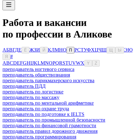
Работа и вакансии
по профессии в Аликове
А
Б
В
Г
Д
Е
Ж
З
И
К
Л
М
Н
О
Р
С
Т
У
Ф
Х
Ц
Ч
Ш
Э
Ю
Ё
Й
П
Щ
Ы
#
Я
A
B
C
D
E
F
G
H
I
J
K
L
M
N
O
P
Q
R
S
T
U
V
W
X
Y
Z
преподаватель ногтевого сервиса
преподаватель обществознания
преподаватель парикмахерского искусства
преподаватель ПДД
преподаватель по логистике
преподаватель по массажу
преподаватель по ментальной арифметике
преподаватель по охране труда
преподаватель по подготовке к IELTS
преподаватель по промышленной безопасности
преподаватель по финансовой грамотности
преподаватель правил дорожного движения
преподаватель программирования