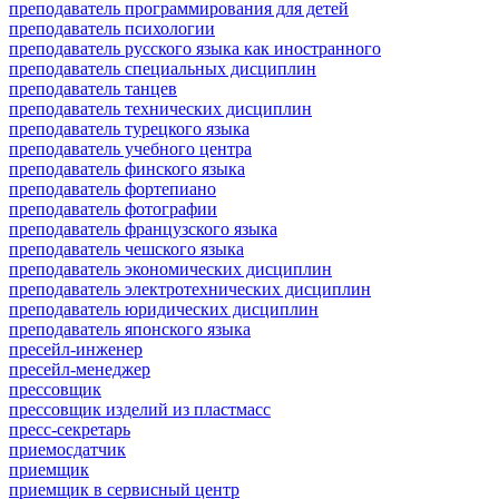
преподаватель программирования для детей
преподаватель психологии
преподаватель русского языка как иностранного
преподаватель специальных дисциплин
преподаватель танцев
преподаватель технических дисциплин
преподаватель турецкого языка
преподаватель учебного центра
преподаватель финского языка
преподаватель фортепиано
преподаватель фотографии
преподаватель французского языка
преподаватель чешского языка
преподаватель экономических дисциплин
преподаватель электротехнических дисциплин
преподаватель юридических дисциплин
преподаватель японского языка
пресейл-инженер
пресейл-менеджер
прессовщик
прессовщик изделий из пластмасс
пресс-секретарь
приемосдатчик
приемщик
приемщик в сервисный центр