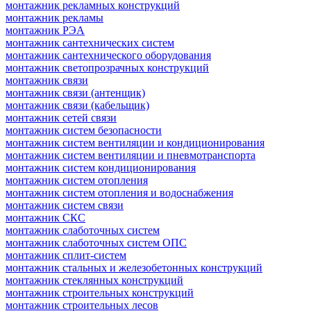
монтажник рекламных конструкций
монтажник рекламы
монтажник РЭА
монтажник сантехнических систем
монтажник сантехнического оборудования
монтажник светопрозрачных конструкций
монтажник связи
монтажник связи (антенщик)
монтажник связи (кабельщик)
монтажник сетей связи
монтажник систем безопасности
монтажник систем вентиляции и кондиционирования
монтажник систем вентиляции и пневмотранспорта
монтажник систем кондиционирования
монтажник систем отопления
монтажник систем отопления и водоснабжения
монтажник систем связи
монтажник СКС
монтажник слаботочных систем
монтажник слаботочных систем ОПС
монтажник сплит-систем
монтажник стальных и железобетонных конструкций
монтажник стеклянных конструкций
монтажник строительных конструкций
монтажник строительных лесов