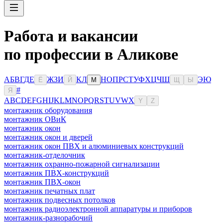
Работа и вакансии
по профессии в Аликове
А
Б
В
Г
Д
Е
Ж
З
И
К
Л
Н
О
П
Р
С
Т
У
Ф
Х
Ц
Ч
Ш
Э
Ю
Ё
Й
М
Щ
Ы
#
Я
A
B
C
D
E
F
G
H
I
J
K
L
M
N
O
P
Q
R
S
T
U
V
W
X
Y
Z
монтажник оборудования
монтажник ОВиК
монтажник окон
монтажник окон и дверей
монтажник окон ПВХ и алюминиевых конструкций
монтажник-отделочник
монтажник охранно-пожарной сигнализации
монтажник ПВХ-конструкций
монтажник ПВХ-окон
монтажник печатных плат
монтажник подвесных потолков
монтажник радиоэлектронной аппаратуры и приборов
монтажник-разнорабочий