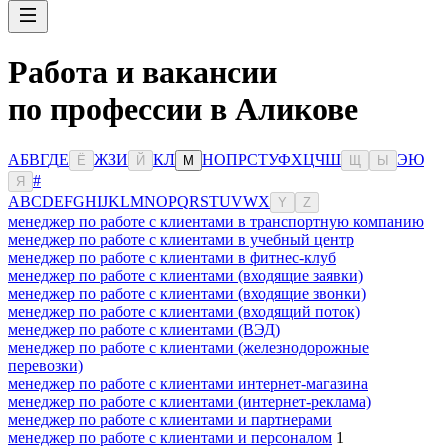
Работа и вакансии
по профессии в Аликове
А
Б
В
Г
Д
Е
Ж
З
И
К
Л
Н
О
П
Р
С
Т
У
Ф
Х
Ц
Ч
Ш
Э
Ю
Ё
Й
М
Щ
Ы
#
Я
A
B
C
D
E
F
G
H
I
J
K
L
M
N
O
P
Q
R
S
T
U
V
W
X
Y
Z
менеджер по работе с клиентами в транспортную компанию
менеджер по работе с клиентами в учебный центр
менеджер по работе с клиентами в фитнес-клуб
менеджер по работе с клиентами (входящие заявки)
менеджер по работе с клиентами (входящие звонки)
менеджер по работе с клиентами (входящий поток)
менеджер по работе с клиентами (ВЭД)
менеджер по работе с клиентами (железнодорожные
перевозки)
менеджер по работе с клиентами интернет-магазина
менеджер по работе с клиентами (интернет-реклама)
менеджер по работе с клиентами и партнерами
менеджер по работе с клиентами и персоналом
1