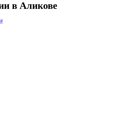
ии в Аликове
#