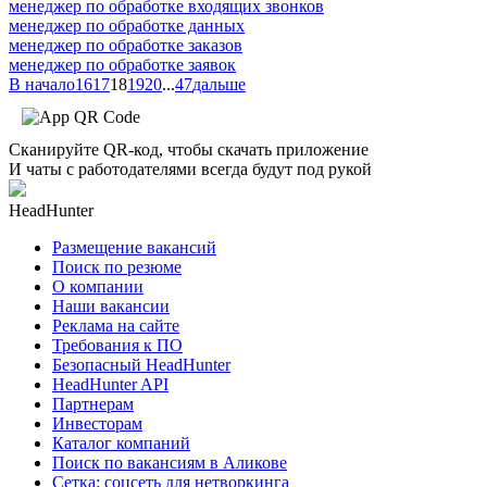
менеджер по обработке входящих звонков
менеджер по обработке данных
менеджер по обработке заказов
менеджер по обработке заявок
В начало
16
17
18
19
20
...
47
дальше
Сканируйте QR-код, чтобы скачать приложение
И чаты с работодателями всегда будут под рукой
HeadHunter
Размещение вакансий
Поиск по резюме
О компании
Наши вакансии
Реклама на сайте
Требования к ПО
Безопасный HeadHunter
HeadHunter API
Партнерам
Инвесторам
Каталог компаний
Поиск по вакансиям в Аликове
Сетка: соцсеть для нетворкинга