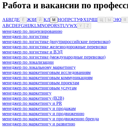
Работа и вакансии по професс
А
Б
В
Г
Д
Е
Ж
З
И
К
Л
Н
О
П
Р
С
Т
У
Ф
Х
Ц
Ч
Ш
Э
Ю
Ё
Й
М
Щ
Ы
Я
A
B
C
D
E
F
G
H
I
J
K
L
M
N
O
P
Q
R
S
T
U
V
W
X
Y
Z
менеджер по лицензированию
менеджер по логистике
менеджер по логистике (внутрироссийские перевозки)
менеджер по логистике железнодорожные перевозки
менеджер по логистике и ВЭД
менеджер по логистике (международные перевозки)
менеджер по локализации
менеджер по локальному маркетингу
менеджер по маркетинговым исследованиям
менеджер по маркетинговым коммуникациям
менеджер по маркетинговым проектам
менеджер по маркетинговым услугам
менеджер по маркетингу
менеджер по маркетингу (B2B)
менеджер по маркетингу и PR
менеджер по маркетингу и продажам
менеджер по маркетингу и продвижению
менеджер по маркетингу и продвижению бренда
менеджер по маркетингу и развитию