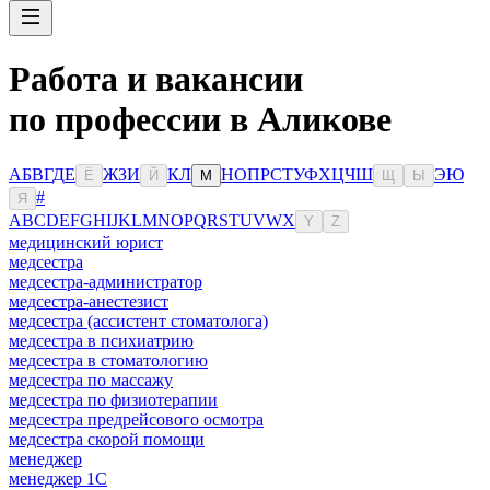
Работа и вакансии
по профессии в Аликове
А
Б
В
Г
Д
Е
Ж
З
И
К
Л
Н
О
П
Р
С
Т
У
Ф
Х
Ц
Ч
Ш
Э
Ю
Ё
Й
М
Щ
Ы
#
Я
A
B
C
D
E
F
G
H
I
J
K
L
M
N
O
P
Q
R
S
T
U
V
W
X
Y
Z
медицинский юрист
медсестра
медсестра-администратор
медсестра-анестезист
медсестра (ассистент стоматолога)
медсестра в психиатрию
медсестра в стоматологию
медсестра по массажу
медсестра по физиотерапии
медсестра предрейсового осмотра
медсестра скорой помощи
менеджер
менеджер 1С