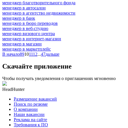
менеджер благотворительного фонда
менеджер в автосалон
менеджер в агентство недвижимости
менеджер в банк
менеджер в бюро переводов
менеджер в веб-студию
менеджер визового центра
менеджер в интернет-магазин
менеджер в магазин
менеджер в маркетплейс
В начало
8
9
10
11
12
...
47
дальше
Скачайте приложение
Чтобы получать уведомления о приглашениях мгновенно
HeadHunter
Размещение вакансий
Поиск по резюме
О компании
Наши вакансии
Реклама на сайте
Требования к ПО