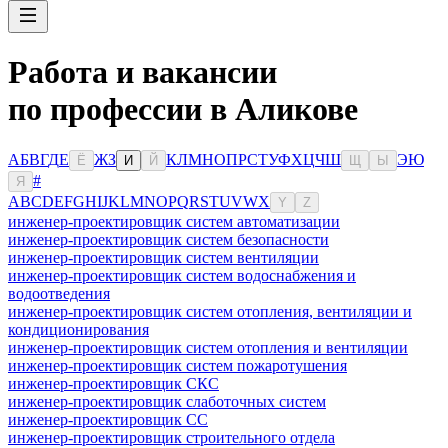
Работа и вакансии
по профессии в Аликове
А
Б
В
Г
Д
Е
Ж
З
К
Л
М
Н
О
П
Р
С
Т
У
Ф
Х
Ц
Ч
Ш
Э
Ю
Ё
И
Й
Щ
Ы
#
Я
A
B
C
D
E
F
G
H
I
J
K
L
M
N
O
P
Q
R
S
T
U
V
W
X
Y
Z
инженер-проектировщик систем автоматизации
инженер-проектировщик систем безопасности
инженер-проектировщик систем вентиляции
инженер-проектировщик систем водоснабжения и
водоотведения
инженер-проектировщик систем отопления, вентиляции и
кондиционирования
инженер-проектировщик систем отопления и вентиляции
инженер-проектировщик систем пожаротушения
инженер-проектировщик СКС
инженер-проектировщик слаботочных систем
инженер-проектировщик СС
инженер-проектировщик строительного отдела