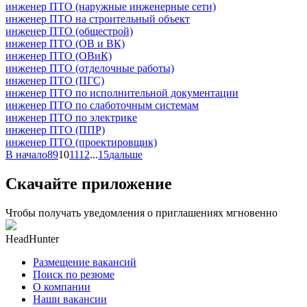
инженер ПТО (наружные инженерные сети)
инженер ПТО на строительный объект
инженер ПТО (общестрой)
инженер ПТО (ОВ и ВК)
инженер ПТО (ОВиК)
инженер ПТО (отделочные работы)
инженер ПТО (ПГС)
инженер ПТО по исполнительной документации
инженер ПТО по слаботочным системам
инженер ПТО по электрике
инженер ПТО (ППР)
инженер ПТО (проектировщик)
В начало
8
9
10
11
12
...
15
дальше
Скачайте приложение
Чтобы получать уведомления о приглашениях мгновенно
HeadHunter
Размещение вакансий
Поиск по резюме
О компании
Наши вакансии