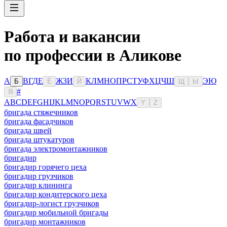
Работа и вакансии
по профессии в Аликове
А
В
Г
Д
Е
Ж
З
И
К
Л
М
Н
О
П
Р
С
Т
У
Ф
Х
Ц
Ч
Ш
Э
Ю
Б
Ё
Й
Щ
Ы
#
Я
A
B
C
D
E
F
G
H
I
J
K
L
M
N
O
P
Q
R
S
T
U
V
W
X
Y
Z
бригада стяжечников
бригада фасадчиков
бригада швей
бригада штукатуров
бригада электромонтажников
бригадир
бригадир горячего цеха
бригадир грузчиков
бригадир клининга
бригадир кондитерского цеха
бригадир-логист грузчиков
бригадир мобильной бригады
бригадир монтажников