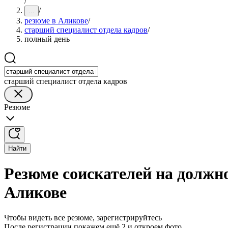
/
/
...
резюме в Аликове
/
старший специалист отдела кадров
/
полный день
старший специалист отдела кадров
Резюме
Найти
Резюме соискателей на должно
Аликове
Чтобы видеть все резюме, зарегистрируйтесь
После регистрации покажем ещё 2 и откроем фото