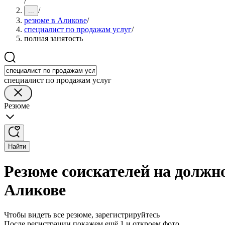
/
/
...
резюме в Аликове
/
специалист по продажам услуг
/
полная занятость
специалист по продажам услуг
Резюме
Найти
Резюме соискателей на должно
Аликове
Чтобы видеть все резюме, зарегистрируйтесь
После регистрации покажем ещё 1 и откроем фото