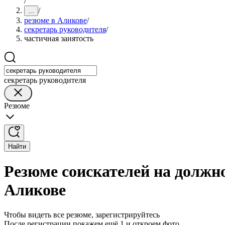
/
/
...
резюме в Аликове
/
секретарь руководителя
/
частичная занятость
секретарь руководителя
Резюме
Найти
Резюме соискателей на должно
Аликове
Чтобы видеть все резюме, зарегистрируйтесь
После регистрации покажем ещё 1 и откроем фото