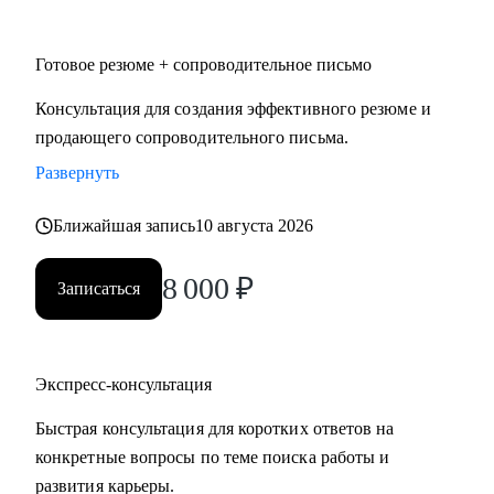
• HoReCa
• Логистика и закупочная политика
Готовое резюме + сопроводительное письмо
• Фешн и бьюти
• Спорт
Консультация для создания эффективного резюме и
• GR и внешняя политика
продающего сопроводительного письма.
• Продажи
Развернуть
• Производство и технологии
Ближайшая запись
10 августа 2026
Знакомлю с рынком, создаю эффективные резюме,
помогаю с самооценкой и определением перспектив. Могу
8 000
₽
Записаться
быть рядом в периоды, когда профессиональная поддержка
особенно важна.
Экспресс-консультация
Быстрая консультация для коротких ответов на
конкретные вопросы по теме поиска работы и
развития карьеры.