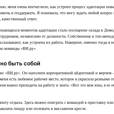
ию, меня очень впечатлило, как устроен процесс адаптации нов
омочь и поддержать. Я понимала, что могу задать любой вопрос
 качественный ответ.
инающихся моментов адаптации стало посещение склада в Домо
сотрудников, независимо от должности. Собственник и топ-мене
ссказывают, как устроена их работа. Наверное, именно тогда я п
ью команды «ВИ.ру».
но быть собой
ис «ВИ.ру». Он наполнен корпоративной айдентикой и мерчем —
 меня есть любимое рабочее место, которое я украсила разными 
ня важно приходить на работу и знать: «Вот это моя зона, я ее о
ату отдыха. Здесь можно поиграть с командой в приставку или 
заказать пиццу или полежать в массажном кресле.