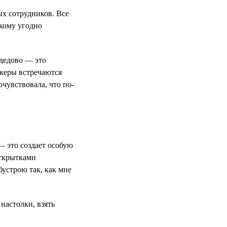
ых сотрудников. Все
 кому угодно
дедово — это
джеры встречаются
очувствовала, что по-
 это создает особую
открытками
бустрою так, как мне
настолки, взять