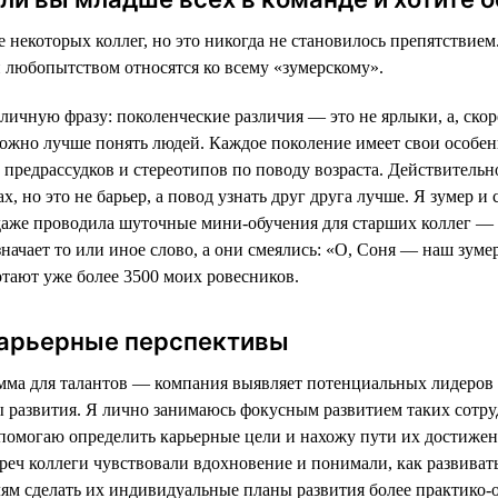
 некоторых коллег, но это никогда не становилось препятствием
 любопытством относятся ко всему «зумерскому».
личную фразу: поколенческие различия — это не ярлыки, а, скор
 можно лучше понять людей. Каждое поколение имеет свои особен
 предрассудков и стереотипов по поводу возраста. Действительн
х, но это не барьер, а повод узнать друг друга лучше. Я зумер и 
 даже проводила шуточные мини-обучения для старших коллег —
означает то или иное слово, а они смеялись: «О, Соня — наш зумер
тают уже более 3500 моих ровесников.
арьерные перспективы
мма для талантов — компания выявляет потенциальных лидеров 
 развития. Я лично занимаюсь фокусным развитием таких сотру
 помогаю определить карьерные цели и нахожу пути их достижен
реч коллеги чувствовали вдохновение и понимали, как развивать
лям сделать их индивидуальные планы развития более практико