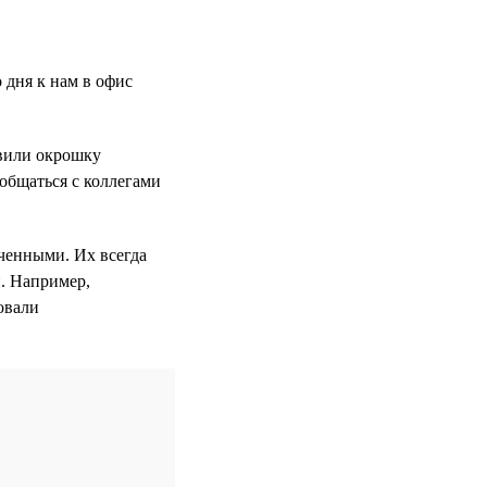
 дня к нам в офис
овили окрошку
ообщаться с коллегами
ченными. Их всегда
н. Например,
овали