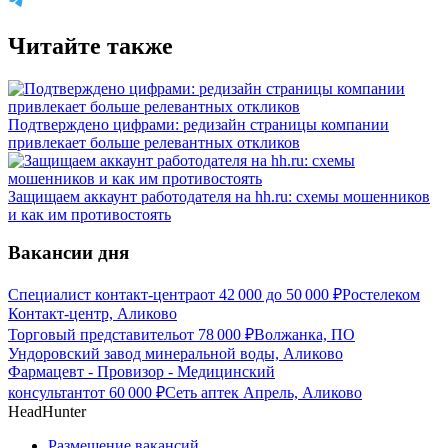
Читайте также
Подтверждено цифрами: редизайн страницы компании
привлекает больше релевантных откликов
Защищаем аккаунт работодателя на hh.ru: схемы мошенников
и как им противостоять
Вакансии дня
Специалист контакт-центра
от
42 000
до
50 000
₽
Ростелеком
Контакт-центр, Аликово
Торговый представитель
от
78 000
₽
Волжанка, ПО
Ундоровский завод минеральной воды, Аликово
Фармацевт - Провизор - Медицинский
консультант
от
60 000
₽
Сеть аптек Апрель, Аликово
HeadHunter
Размещение вакансий