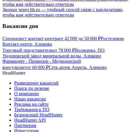
Звонки через hh.ru — удобный способ связи с кандидатами,
чтобы вам действительно ответили
Вакансии дня
Специалист контакт-центра
от
42 000
до
50 000
₽
Ростелеком
Контакт-центр, Аликово
Торговый представитель
от
78 000
₽
Волжанка, ПО
Ундоровский завод минеральной воды, Аликово
Фармацевт - Провизор - Медицинский
консультант
от
60 000
₽
Сеть аптек Апрель, Аликово
HeadHunter
Размещение вакансий
Поиск по резюме
О компании
Наши вакансии
Реклама на сайте
Требования к ПО
Безопасный HeadHunter
HeadHunter API
Партнерам
Инвесторам