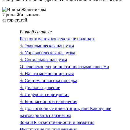
Ирина Жильникова
автор статей
В этой статье:
Без понимания контекста не начинать
⮱ Экономическая нагрузка
⮱ Управленческая нагрузка
⮱ Социальная нагрузка
О человекоцентричности простыми словами
⮱ На что можно опираться
⮱ Система и логика порядка
⮱ Диалог и доверие
⮱ Лидерство и результат
⮱ Безопасность и изменения
⮱ Долгосрочные инвестиции, или Как лучше
разговаривать с бизнесом
Зона HR-ответственности и развития
Инструкция по применению