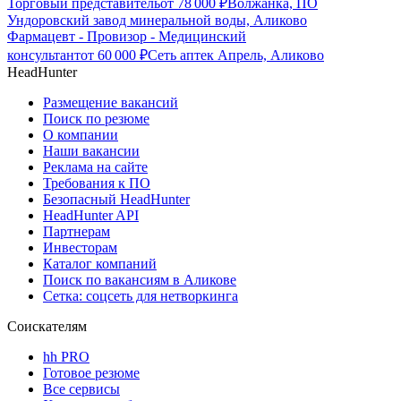
Торговый представитель
от
78 000
₽
Волжанка, ПО
Ундоровский завод минеральной воды, Аликово
Фармацевт - Провизор - Медицинский
консультант
от
60 000
₽
Сеть аптек Апрель, Аликово
HeadHunter
Размещение вакансий
Поиск по резюме
О компании
Наши вакансии
Реклама на сайте
Требования к ПО
Безопасный HeadHunter
HeadHunter API
Партнерам
Инвесторам
Каталог компаний
Поиск по вакансиям в Аликове
Сетка: соцсеть для нетворкинга
Соискателям
hh PRO
Готовое резюме
Все сервисы