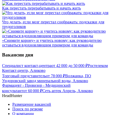
Как перестать перерабатывать и начать жить
Что делать, если мозг перестал соображать: подсказки для
трудоголиков
«Снимите корону» и учитесь новому: как руководителю
оставаться вдохновляющим примером для команды
Вакансии дня
Специалист контакт-центра
от
42 000
до
50 000
₽
Ростелеком
Контакт-центр, Аликово
Торговый представитель
от
78 000
₽
Волжанка, ПО
Ундоровский завод минеральной воды, Аликово
Фармацевт - Провизор - Медицинский
консультант
от
60 000
₽
Сеть аптек Апрель, Аликово
HeadHunter
Размещение вакансий
Поиск по резюме
О компании