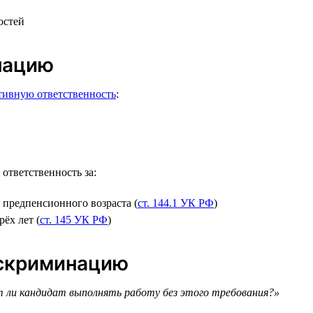
остей
нацию
тивную ответственность
:
ответственность за:
 предпенсионного возраста (
ст. 144.1 УК РФ
)
ёх лет (
ст. 145 УК РФ
)
искриминацию
ли кандидат выполнять работу без этого требования?»