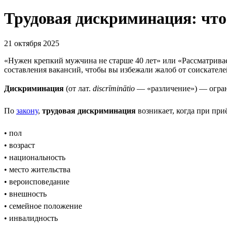
Трудовая дискриминация: что
21 октября 2025
«Нужен крепкий мужчина не старше 40 лет» или «Рассматрива
составления вакансий, чтобы вы избежали жалоб от соискател
Дискриминация
(от лат.
discrīminātio
— «различение») — огран
По
закону
,
трудовая дискриминация
возникает, когда при при
• пол
• возраст
• национальность
• место жительства
• вероисповедание
• внешность
• семейное положение
• инвалидность